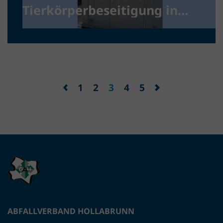
Tierkörperbeseitigung in
Hollabrunn
1
2
3
4
5
ABFALLVERBAND HOLLABRUNN