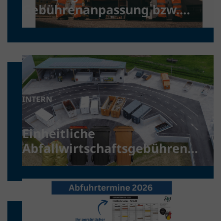
Gebührenanpassung bzw.
Harmonisierung
INTERN
Einheitliche
Abfallwirtschaftsgebühren
im Bezirk Hollabrunn