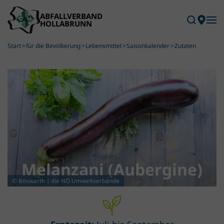
Skip to main content
Start
für die Bevölkerung
Lebensmittel
Saisonkalender
Zutaten
Melanzani (Aubergine)
© Böswarth | die NÖ Umweltverbände