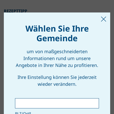
REZEPTTIPP
Wählen Sie Ihre
Melanzaniaufstrich (Baba
Gemeinde
Ghanoush)
um von maßgeschneiderten
Informationen rund um unsere
Zutaten für 4 Personen
Angebote in Ihrer Nähe zu profitieren.
2 Melanzani
Ihre Einstellung können Sie jederzeit
wieder verändern.
2 Knoblauchzehen
3 EL Tahin (Sesampaste)
Zitronensaft
Salz
PLZ/Ort
*