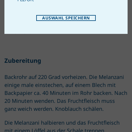
Pfeffer
AUSWAHL SPEICHERN
Kreuzkümmel (nach Wunsch)
Olivenöl
Zubereitung
Backrohr auf 220 Grad vorheizen. Die Melanzani
einige male einstechen, auf einem Blech mit
Backpapier ca. 40 Minuten im Rohr backen. Nach
20 Minuten wenden. Das Fruchtfleisch muss
ganz weich werden. Knoblauch schälen.
Die Melanzani halbieren und das Fruchtfleisch
mit einem Löffel aus der Schale trennen.