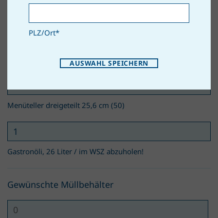
Menülöffel (100)
PLZ/Ort
*
Salatschüsserl 16 cm (96)
AUSWAHL SPEICHERN
Menüteller dreigeteilt 25,6 cm (50)
Gastronöli, 26 Liter / im WSZ abzuholen!
Gewünschte Müllbehälter