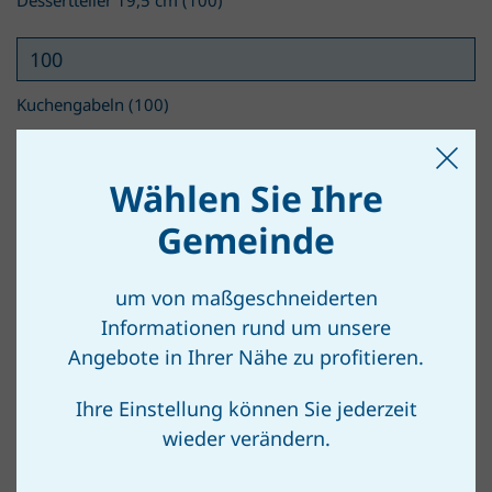
Kuchengabeln (100)
Wählen Sie Ihre
Kaffeetassen 22 cl mit Untertassen (50)
Gemeinde
um von maßgeschneiderten
Kaffeelöffel (100)
Informationen rund um unsere
Angebote in Ihrer Nähe zu profitieren.
Ihre Einstellung können Sie jederzeit
Suppenteller 22,5 cm (90)
wieder verändern.