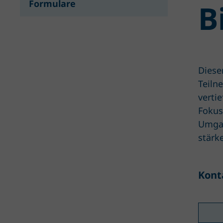
Formulare
B
Diese
Teiln
verti
Fokus
Umgan
stärk
Kont