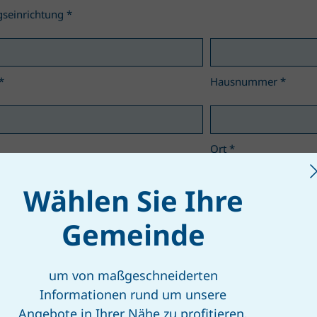
gseinrichtung
*
*
Hausnummer
*
Ort
*
Wählen Sie Ihre
me
*
Nachname
*
Gemeinde
um von maßgeschneiderten
n
*
Informationen rund um unsere
Angebote in Ihrer Nähe zu profitieren.