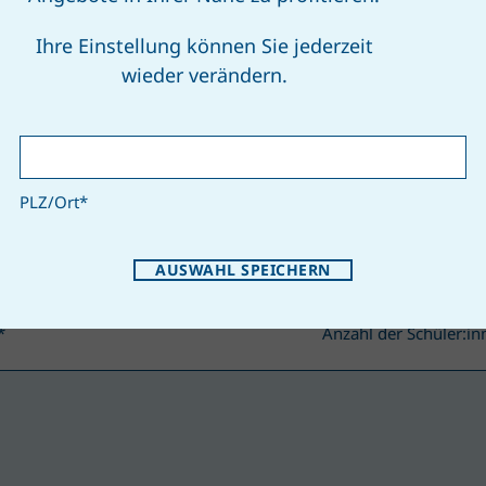
Ihre Einstellung können Sie jederzeit
*
wieder verändern.
in und weitere Informationen
PLZ/Ort
*
htermin
*
Uhrzeit
AUSWAHL SPEICHERN
*
Anzahl der Schüler:i