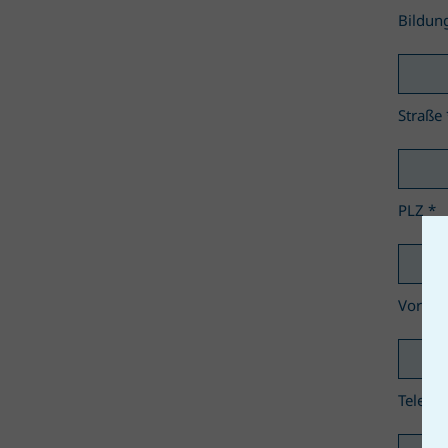
Bildun
Straße
PLZ
*
Vorna
Telefo